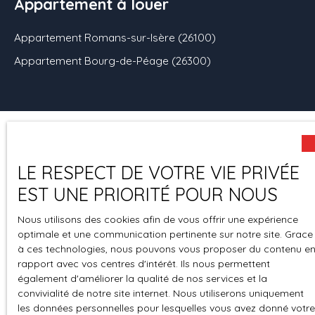
Appartement à louer
Appartement Romans-sur-Isère (26100)
Appartement Bourg-de-Péage (26300)
Mentions
Politique de
Honoraires
Plan du site
légales
confidentiali
LE RESPECT DE VOTRE VIE PRIVÉE
té
EST UNE PRIORITÉ POUR NOUS
Espace
Gestion des
Nous utilisons des cookies afin de vous offrir une expérience
perso
cookies
optimale et une communication pertinente sur notre site. Grace
à ces technologies, nous pouvons vous proposer du contenu e
rapport avec vos centres d'intérêt. Ils nous permettent
également d'améliorer la qualité de nos services et la
convivialité de notre site internet. Nous utiliserons uniquement
les données personnelles pour lesquelles vous avez donné votre