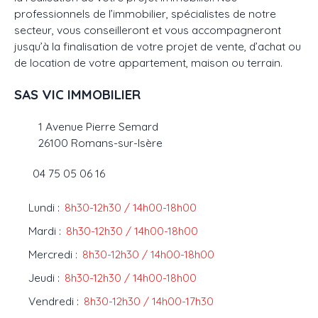
professionnels de l’immobilier, spécialistes de notre
secteur, vous conseilleront et vous accompagneront
jusqu’à la finalisation de votre projet de vente, d’achat ou
ACHETER
LOUER
VENDRE
GESTION LOCATIVE
AGENC
de location de votre appartement, maison ou terrain.
SAS VIC IMMOBILIER
1 Avenue Pierre Semard
26100 Romans-sur-Isère
04 75 05 06 16
Lundi
:
8h30-12h30 / 14h00-18h00
Mardi
:
8h30-12h30 / 14h00-18h00
Mercredi
:
8h30-12h30 / 14h00-18h00
Jeudi
:
8h30-12h30 / 14h00-18h00
Vendredi
:
8h30-12h30 / 14h00-17h30