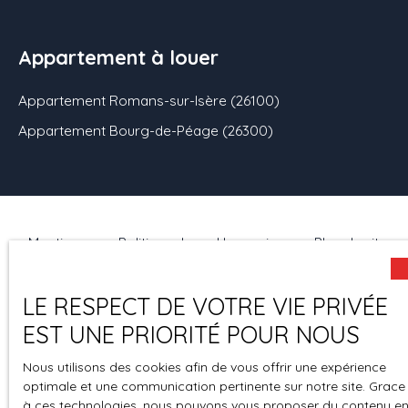
Appartement à louer
Appartement Romans-sur-Isère (26100)
Appartement Bourg-de-Péage (26300)
Mentions
Politique de
Honoraires
Plan du site
légales
confidentiali
té
LE RESPECT DE VOTRE VIE PRIVÉE
Espace
Gestion des
EST UNE PRIORITÉ POUR NOUS
perso
cookies
Nous utilisons des cookies afin de vous offrir une expérience
optimale et une communication pertinente sur notre site. Grace
à ces technologies, nous pouvons vous proposer du contenu e