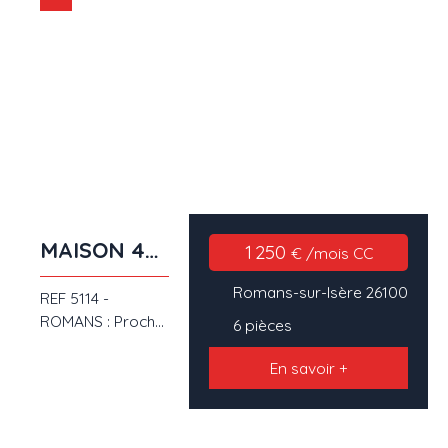
MAISON 4
1 250
€ /mois CC
CHAMBRES
Romans-sur-Isère 26100
REF 5114 -
ROMANS : Proche
6
pièces
centre ville,
MAISON DE
En savoir +
CHARME 167 m²
hab sur terrain
600 m²