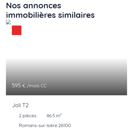
Nos annonces
immobilières
similaires
595
€ /mois CC
Joli T2
2
pièces
46.5
m²
Romans-sur-Isère 26100