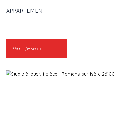
APPARTEMENT
ACHETER
LOUER
VENDRE
GESTION LOCATIVE
AGENC
360
€ /mois CC