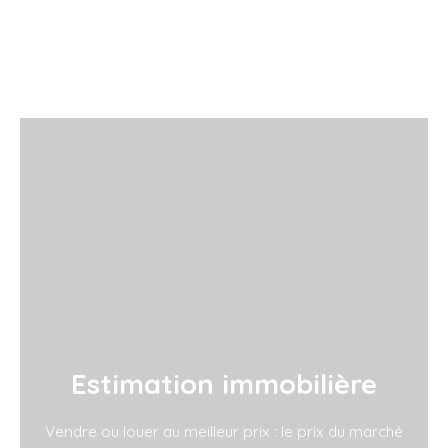
L
e
a
Estimation immobilière
fl
e
t
|
Vendre ou louer au meilleur prix : le prix du marché
©