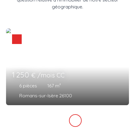
géographique.
1 250
€ /mois CC
6
pièces
167
m²
Romans-sur-Isère 26100