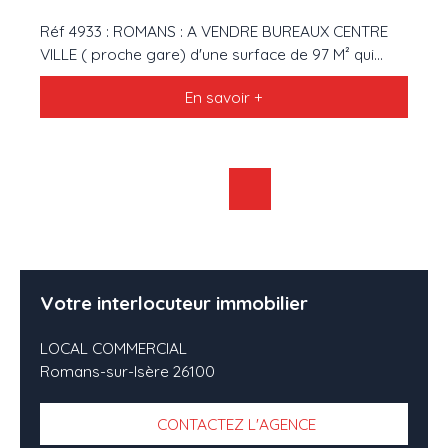
Réf 4933 : ROMANS : A VENDRE BUREAUX CENTRE
VILLE ( proche gare) d'une surface de 97 M² qui
accueille 3 bureaux de 12 M², 27 M² et 38 m² . Cet
En savoir +
espace de travail est très agréable car éclairé par
de grandes fenêtres en alu. Il se situe dans une
copropriété des années 90 avec Ascenseur et
Accès pour Personnes à Mobilité Réduite (PMR).
Possibilité d'acquérir UNE PLACE DE PARKING
PRIVATIVE ET SECURISEE et/ou UN GARAGE. Tout le
système de chauffage par géothermie avec blocs
clim réversible est neuf . A VISITER AVEC L AGENCE
VIC IMMOBILIER : 04. 75. 05. 06. 16
Votre interlocuteur immobilier
LOCAL COMMERCIAL
Romans-sur-Isère 26100
CONTACTEZ L'AGENCE