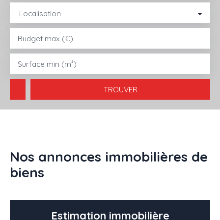
Localisation
ACHETER
LOUER
VENDRE
GESTION LOCATIVE
AGENC
Budget max (€)
Surface min (m²)
TROUVER
Nos annonces immobilières de
biens
Estimation immobilière