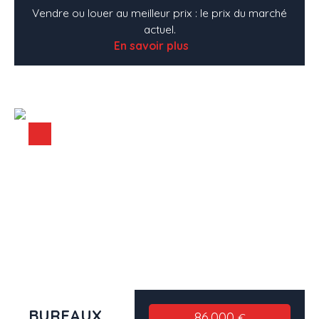
Vendre ou louer au meilleur prix : le prix du marché
actuel.
En savoir plus
BUREAUX
86 000
€