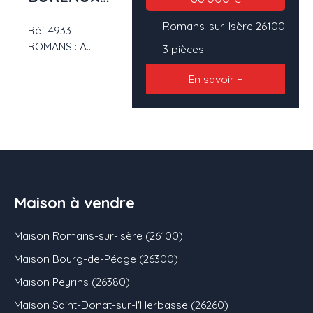
CENTRE
Romans-sur-Isère 26100
Réf 4933 :
VILLE
ROMANS : A
3
pièces
VENDRE BUREAUX
CENTRE VILLE (
En savoir +
proche gare)
d'une surface de
97 M² qui accueille
3 bureaux de 12
M², 27 M² et 38 m²
. Cet espace de
travail est très
Maison à vendre
agréable car
éclairé par de
Maison Romans-sur-Isère (26100)
grandes fenêtres
en alu. Il se situe
Maison Bourg-de-Péage (26300)
dans une
Maison Peyrins (26380)
copropriété des
années 90 avec
Maison Saint-Donat-sur-l'Herbasse (26260)