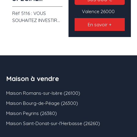
INVESTISSEUR
Valence 26000
Réf 5116 : VOUS
SOUHAITEZ INVESTIR
En savoir +
DANS L'IMMOBILIER
VENEZ VISITER CET
IMMEUBLE DE
RAPPORT LOCATIF AU
CENTRE VILLE DE
VALENCE comprenant
1 local commercial
d'environ 60 M² en
Maison à vendre
RDC+ 3 T2 d'environ 42
M²en étages- TOUS les
Maison Romans-sur-Isère (26100)
lots sont loués ( nous
Maison Bourg-de-Péage (26300)
joindre pour les
informations
Maison Peyrins (26380)
financières) La
Maison Saint-Donat-sur-l'Herbasse (26260)
présence d'un Parking
communal à proximité