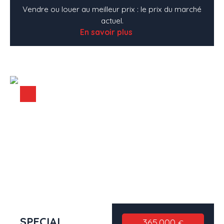
Vendre ou louer au meilleur prix : le prix du marché
actuel.
En savoir plus
SPECIAL
365 000
€