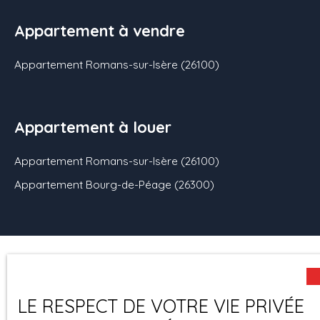
est très apprécié par
les locataires. Les
Appartement à vendre
appartements sont
équipés de cuisines
Appartement Romans-sur-Isère (26100)
incorporées.
Chauffage électrique.
Très bon classement
énergétique (C).
Appartement à louer
AGENCE VIC
IMMOBILIER : 04. 75. 05.
Appartement Romans-sur-Isère (26100)
06. 16
Appartement Bourg-de-Péage (26300)
Mentions
Politique de
Honoraires
Plan du site
légales
confidentiali
LE RESPECT DE VOTRE VIE PRIVÉE
té