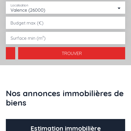
Localisation
Valence (26000)
ACHETER
LOUER
VENDRE
GESTION LOCATIVE
AGENC
Budget max (€)
Surface min (m²)
TROUVER
Nos annonces immobilières de
biens
Estimation immobilière