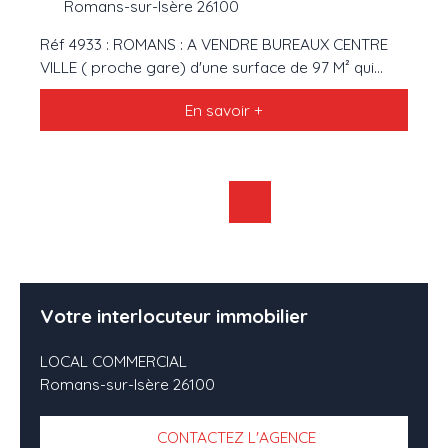
Romans-sur-Isère 26100
Réf 4933 : ROMANS : A VENDRE BUREAUX CENTRE
VILLE ( proche gare) d'une surface de 97 M² qui
accueille 3 bureaux de 12 M², 27 M² et 38 m² . Cet
En savoir +
espace de travail est très agréable car éclairé par
de grandes fenêtres en alu. Il se situe dans une
copropriété des années 90 avec Ascenseur et
Accès pour Personnes à Mobilité Réduite (PMR).
Possibilité d'acquérir UNE PLACE DE PARKING
PRIVATIVE ET SECURISEE et/ou UN GARAGE. Tout le
système de chauffage par géothermie avec blocs
clim réversible est neuf . A VISITER AVEC L AGENCE
VIC IMMOBILIER : 04. 75. 05. 06. 16
Votre interlocuteur immobilier
LOCAL COMMERCIAL
Romans-sur-Isère 26100
CONTACTEZ L'AGENCE