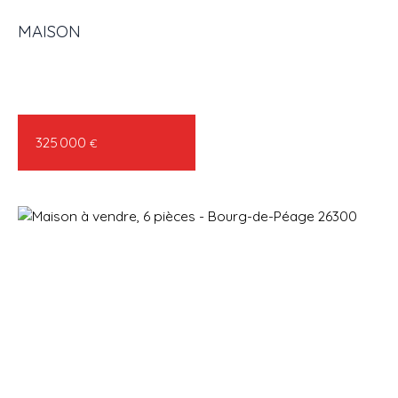
MAISON
ACHETER
LOUER
VENDRE
GESTION LOCATIVE
AGENC
325 000
€