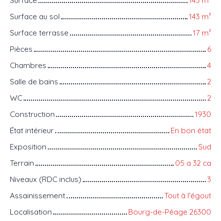
Surface au sol
143
m²
Surface terrasse
17
m²
Pièces
6
Chambres
4
Salle de bains
2
WC
2
Construction
1930
État intérieur
En bon état
Exposition
Sud
Terrain
05 a 32 ca
Niveaux (RDC inclus)
3
Assainissement
Tout à l'égout
Localisation
Bourg-de-Péage 26300