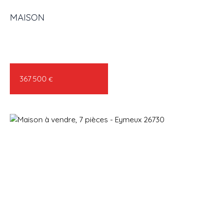
MAISON
ACHETER
LOUER
VENDRE
GESTION LOCATIVE
AGENC
367 500
€