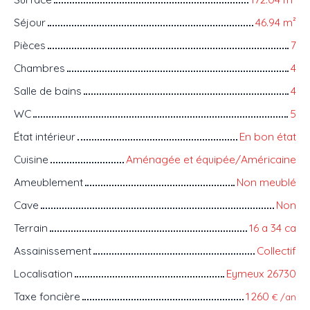
Séjour
46.94
m²
Pièces
7
Chambres
4
Salle de bains
4
WC
5
État intérieur
En bon état
Cuisine
Aménagée et équipée/Américaine
Ameublement
Non meublé
Cave
Non
Terrain
16 a 34 ca
Assainissement
Collectif
Localisation
Eymeux 26730
Taxe foncière
1 260
€ /an