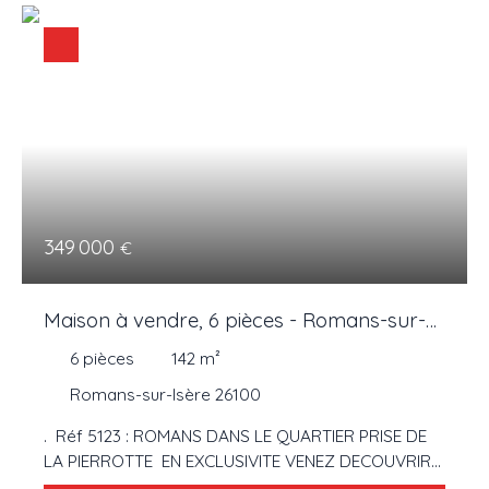
349 000
€
Maison à vendre, 6 pièces - Romans-sur-
Isère 26100
6
pièces
142
m²
Romans-sur-Isère 26100
. Réf 5123 : ROMANS DANS LE QUARTIER PRISE DE
LA PIERROTTE EN EXCLUSIVITE VENEZ DECOUVRIR
CETTE MAISON FAMILIALE DE 142 M² HABITABLE.