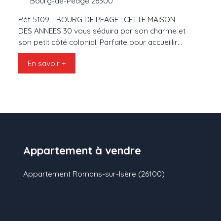
Bourg-de-Péage 26300
Réf 5109 - BOURG DE PEAGE : CETTE MAISON
DES ANNEES 30 vous séduira par son charme et
son petit côté colonial. Parfaite pour accueillir
une grande famille (140 M² hab) avec sa pièce
En savoir +
de vie de 48 M² (Cuisine incorporée, clim) qui
ouvre sur 2 terrasses, et ses 4 chambres
spacieuses (dont une suite parentale
indépendante). Des placards et un dressing
vous apporteront un rangement maximal. Vous
apprécierez également son jardin (clos de 530
M²) très cocooning ave piscine/jacuzzi et cuisine
d'été (ent équipée). Située dans un quartier
Appartement à vendre
calme proche de toute commodité. Venez vite la
visiter - Agence VIC IMMOBILIER : 04. 75. 05. 06.
Appartement Romans-sur-Isère (26100)
16