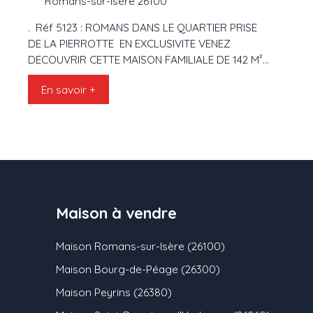
Romans-sur-Isère 26100
. Réf 5123 : ROMANS DANS LE QUARTIER PRISE
DE LA PIERROTTE EN EXCLUSIVITE VENEZ
DECOUVRIR CETTE MAISON FAMILIALE DE 142 M²
HABITABLE. Vous serez charmé par sa
En savoir +
spacieuse pièce de vie de 55 M² parfaitement
lumineuse avec ses 3 orientations. La cuisine est
totalement aménagée et ouvre sur une terrasse
avec pergola. Au 1/2 étages se trouvent 3
grandes chambres de plus de 13 M² chacune
avec placard, une grande salle de bains de 10 M²
avec douche et baignoire. La partie habitable
comporte également une 4ème chambre et une
Maison à vendre
lingerie au 1/2 étage inférieur. En annexe un
grand garage pour 2 véhicules. Le terrain
Maison Romans-sur-Isère (26100)
d'environ 900 M² parfaitement clos et sans vis à
vis et très bien organisé avec un coin piscine
Maison Bourg-de-Péage (26300)
entouré de verdure, un potager et un grand
Maison Peyrins (26380)
parking. Se rajoutent à ceci 2 terrasses. A visiter