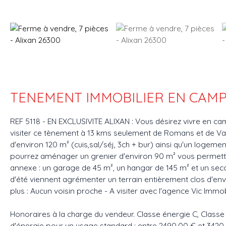
TENEMENT IMMOBILIER EN CAM
REF 5118 - EN EXCLUSIVITE ALIXAN : Vous désirez vivre en 
visiter ce tènement à 13 kms seulement de Romans et de Val
d'environ 120 m² (cuis,sal/séj, 3ch + bur) ainsi qu'un logem
pourrez aménager un grenier d'environ 90 m² vous permettan
annexe : un garage de 45 m², un hangar de 145 m² et un sec
d'été viennent agrémenter un terrain entièrement clos d'en
plus : Aucun voisin proche - A visiter avec l'agence Vic Immob
Honoraires à la charge du vendeur. Classe énergie C, Class
d'énergie pour un usage standard : entre 2490.00 € et 342