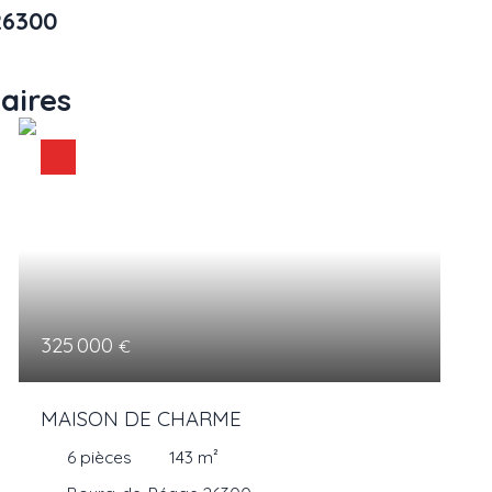
26300
laires
325 000
€
MAISON DE CHARME
6
pièces
143
m²