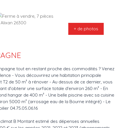
+ de photos
PAGNE
campagne tout en restant proche des commodités ? Venez
ence - Vous découvrirez une habitation principale
ent T2 de 50 m² à rénover - Au dessus de ce dernier, vous
t d'obtenir une surface totale d'environ 260 m² - En
ond hangar de 400 m² - Une belle piscine avec sa cuisine
viron 5000 m² (arrosage eau de la Bourne intégré) - Le
ilier 04.75.05.06.16
e climat B Montant estimé des dépenses annuelles
0.00 € sur les années 2021, 2022 et 2023 (abonnements