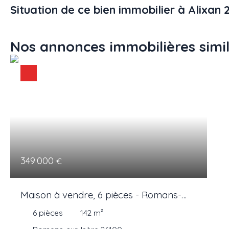
Situation de ce bien immobilier à Alixan 
Nos annonces immobilières
simi
349 000
€
Maison à vendre, 6 pièces - Romans-
sur-Isère 26100
6
pièces
142
m²