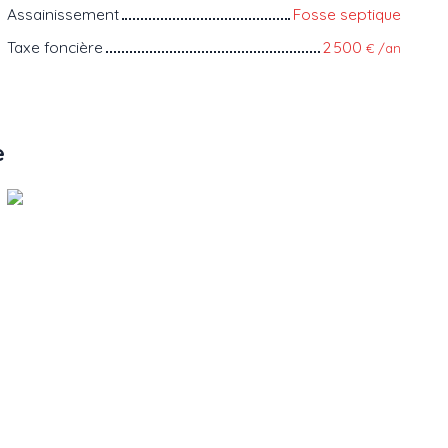
Assainissement
Fosse septique
Taxe foncière
2 500
€ /an
e