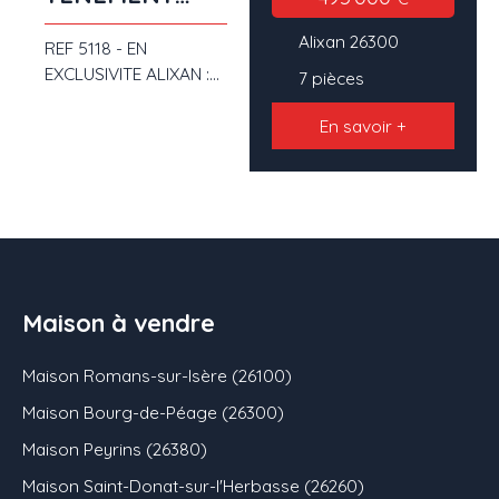
IMMOBILIER EN
Alixan 26300
REF 5118 - EN
CAMPAGNE
EXCLUSIVITE ALIXAN :
7
pièces
Vous désirez vivre en
campagne tout en
En savoir +
restant proche des
commodités ? Venez
visiter ce tènement à
13 kms seulement de
Romans et de Valence
- Vous découvrirez une
habitation principale
Maison à vendre
d'environ 120 m²
(cuis,sal/séj, 3ch + bur)
Maison Romans-sur-Isère (26100)
ainsi qu'un logement
T2 de 50 m² à rénover
Maison Bourg-de-Péage (26300)
- Au dessus de ce
Maison Peyrins (26380)
dernier, vous pourrez
aménager un grenier
Maison Saint-Donat-sur-l'Herbasse (26260)