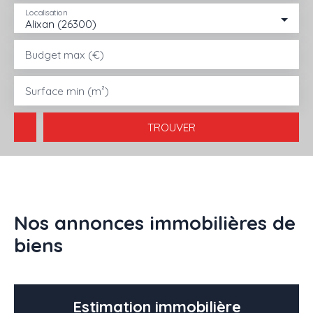
Localisation
Alixan (26300)
ACHETER
LOUER
VENDRE
GESTION LOCATIVE
AGENC
Budget max (€)
Surface min (m²)
TROUVER
Nos annonces immobilières de
biens
Estimation immobilière