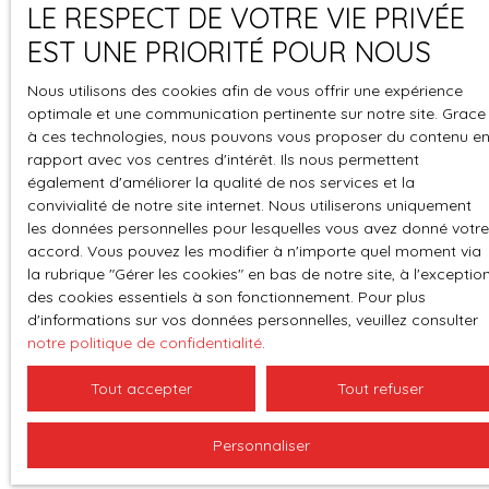
LE RESPECT DE VOTRE VIE PRIVÉE
té
de sa propre salle
EST UNE PRIORITÉ POUR NOUS
d'eau privative,
Espace
Gestion des
garantissant confort
perso
cookies
Nous utilisons des cookies afin de vous offrir une expérience
et intimité à tous les
optimale et une communication pertinente sur notre site. Grace
occupants. Un bureau
à ces technologies, nous pouvons vous proposer du contenu e
complète l'ensemble,
rapport avec vos centres d'intérêt. Ils nous permettent
idéal pour le télétravail.
également d'améliorer la qualité de nos services et la
La maison offre
convivialité de notre site internet. Nous utiliserons uniquement
également de
les données personnelles pour lesquelles vous avez donné votre
nombreux espaces
accord. Vous pouvez les modifier à n'importe quel moment via
annexes
la rubrique ″Gérer les cookies″ en bas de notre site, à l'exceptio
des cookies essentiels à son fonctionnement. Pour plus
particulièrement
d'informations sur vos données personnelles, veuillez consulter
appréciables : cellier,
notre politique de confidentialité
.
buanderie/chaufferie
de près de 19 m² et
Tout accepter
Tout refuser
atelier de plus de 20
m². À l'extérieur, vous
Personnaliser
profiterez d'un
agréable terrain de 1