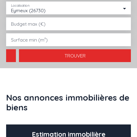
Localisation
Eymeux (26730)
ACHETER
LOUER
VENDRE
GESTION LOCATIVE
AGENC
Budget max (€)
Surface min (m²)
TROUVER
Nos annonces immobilières de
biens
Estimation immobilière