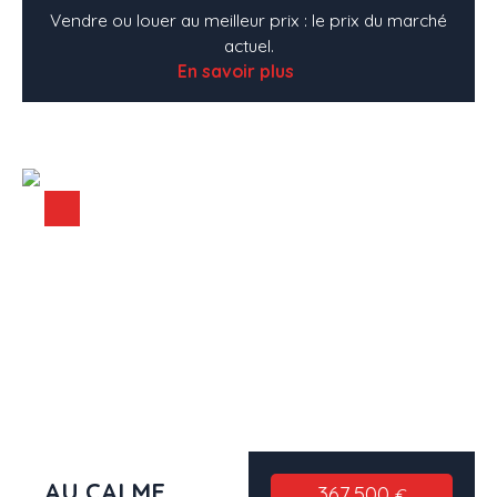
Vendre ou louer au meilleur prix : le prix du marché
actuel.
En savoir plus
AU CALME
367 500
€