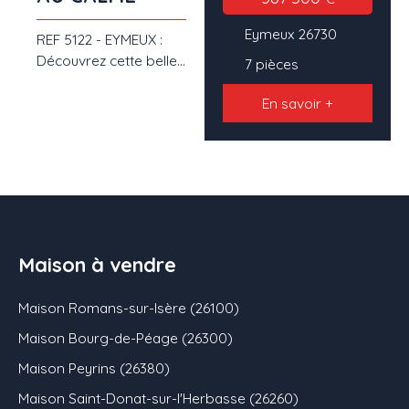
Eymeux 26730
REF 5122 - EYMEUX :
Découvrez cette belle
7
pièces
propriété offrant près
de 172 m² habitables,
En savoir +
nichée sur un terrain
arboré de 1 634 m².
Alliant confort,
volumes généreux et
fonctionnalité, elle
séduira les familles à la
recherche d'un cadre
Maison à vendre
de vie agréable ou les
acquéreurs souhaitant
Maison Romans-sur-Isère (26100)
développer une
activité d'accueil grâce
Maison Bourg-de-Péage (26300)
à ses nombreuses
Maison Peyrins (26380)
dépendances. Dès
l'entrée, vous accédez
Maison Saint-Donat-sur-l'Herbasse (26260)