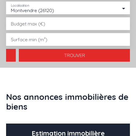
Localisation
Montvendre (26120)
ACHETER
LOUER
VENDRE
GESTION LOCATIVE
AGENC
Budget max (€)
Surface min (m²)
TROUVER
Nos annonces immobilières de
biens
Estimation immobilière