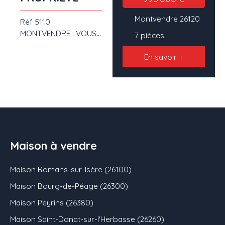
Montvendre 26120
Réf 5110 :
MONTVENDRE : VOUS
7
pièces
RECHERCHEZ UNE
MAISON DANS UN
En savoir +
CADRE CHAMPETRE
SANS VOISIN MAIS
PROCHE DE TOUTES
LES COMMODITES ?
VENEZ VISITER CETTE
BELLE PROPRIETE SUR
LES HAUTEURS D'UN
Maison à vendre
JOLI VILLAGE
PROVENCAL ( 15 Kms
Maison Romans-sur-Isère (26100)
Valence) . Au cœur
d'un magnifique parc
Maison Bourg-de-Péage (26300)
ent clos d'environ
Maison Peyrins (26380)
5000 M² ( puit,
arrosage intégré),
Maison Saint-Donat-sur-l'Herbasse (26260)