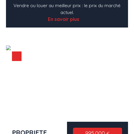
Vendre ou louer au meilleur prix : le prix du marché
actuel.
En savoir plus
PROPRIETE
995 000
€