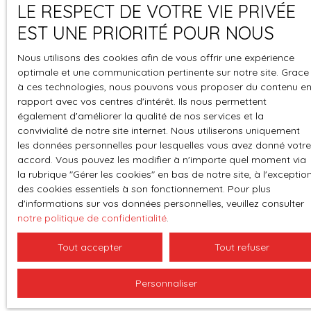
LE RESPECT DE VOTRE VIE PRIVÉE
té
dressings) - En annexe
EST UNE PRIORITÉ POUR NOUS
: 2 garages, un atelier,
Espace
Gestion des
2 abris vous
perso
cookies
Nous utilisons des cookies afin de vous offrir une expérience
permettront de tout
optimale et une communication pertinente sur notre site. Grace
ranger . Sans oublier
à ces technologies, nous pouvons vous proposer du contenu e
une belle terrasse
rapport avec vos centres d'intérêt. Ils nous permettent
plein sud, un préau,
également d'améliorer la qualité de nos services et la
une piscine avec dôme
convivialité de notre site internet. Nous utiliserons uniquement
rétractable, un pool
les données personnelles pour lesquelles vous avez donné votre
house pour tous vos
accord. Vous pouvez les modifier à n'importe quel moment via
moments de
la rubrique ″Gérer les cookies″ en bas de notre site, à l'exceptio
des cookies essentiels à son fonctionnement. Pour plus
convivialité. Ce bien
d'informations sur vos données personnelles, veuillez consulter
est en parfait état (
notre politique de confidentialité
.
toiture années 2000)
Vue dominante sur
Tout accepter
Tout refuser
village à l'ouest et
Vercors à l'est. Nous
Personnaliser
vous attendons ...
AGENCE VIC